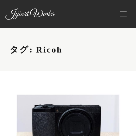
Jijiart Works
タグ:
Ricoh